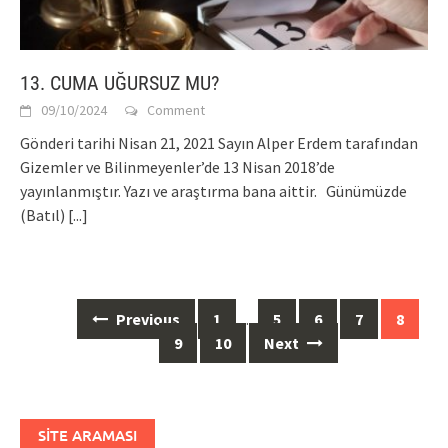
13. CUMA UĞURSUZ MU?
09/10/2024
Comment
Gönderi tarihi Nisan 21, 2021 Sayın Alper Erdem tarafından
Gizemler ve Bilinmeyenler’de 13 Nisan 2018’de
yayınlanmıştır. Yazı ve araştırma bana aittir. Günümüzde
(Batıl)
[...]
Posts
Previous
1
…
5
6
7
8
navigation
9
10
Next
SITE ARAMASI