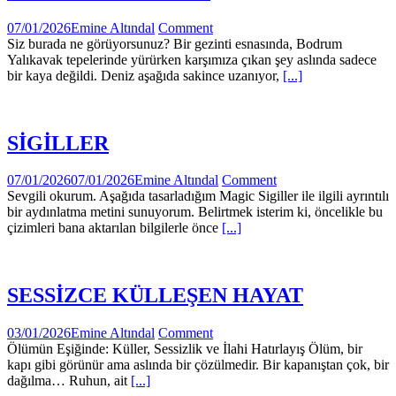
07/01/2026
Emine Altındal
Comment
Siz burada ne görüyorsunuz? Bir gezinti esnasında, Bodrum
Yalıkavak tepelerinde yürürken karşımıza çıkan şey aslında sadece
bir kaya değildi. Deniz aşağıda sakince uzanıyor,
[...]
SİGİLLER
07/01/2026
07/01/2026
Emine Altındal
Comment
Sevgili okurum. Aşağıda tasarladığım Magic Sigiller ile ilgili ayrıntılı
bir aydınlatma metini sunuyorum. Belirtmek isterim ki, öncelikle bu
çizimleri bana aktarılan bilgilerle önce
[...]
SESSİZCE KÜLLEŞEN HAYAT
03/01/2026
Emine Altındal
Comment
Ölümün Eşiğinde: Küller, Sessizlik ve İlahi Hatırlayış Ölüm, bir
kapı gibi görünür ama aslında bir çözülmedir. Bir kapanıştan çok, bir
dağılma… Ruhun, ait
[...]