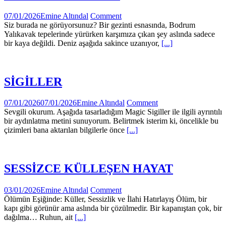
07/01/2026
Emine Altındal
Comment
Siz burada ne görüyorsunuz? Bir gezinti esnasında, Bodrum
Yalıkavak tepelerinde yürürken karşımıza çıkan şey aslında sadece
bir kaya değildi. Deniz aşağıda sakince uzanıyor,
[...]
SİGİLLER
07/01/2026
07/01/2026
Emine Altındal
Comment
Sevgili okurum. Aşağıda tasarladığım Magic Sigiller ile ilgili ayrıntılı
bir aydınlatma metini sunuyorum. Belirtmek isterim ki, öncelikle bu
çizimleri bana aktarılan bilgilerle önce
[...]
SESSİZCE KÜLLEŞEN HAYAT
03/01/2026
Emine Altındal
Comment
Ölümün Eşiğinde: Küller, Sessizlik ve İlahi Hatırlayış Ölüm, bir
kapı gibi görünür ama aslında bir çözülmedir. Bir kapanıştan çok, bir
dağılma… Ruhun, ait
[...]