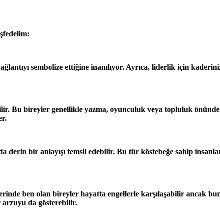
şfedelim:
bağlantıyı sembolize ettiğine inanılıyor. Ayrıca, liderlik için kade
dirilir. Bu bireyler genellikle yazma, oyunculuk veya topluluk önünd
er.
a derin bir anlayışı temsil edebilir. Bu tür köstebeğe sahip insan
nelerinde ben olan bireyler hayatta engellerle karşılaşabilir ancak 
 arzuyu da gösterebilir.