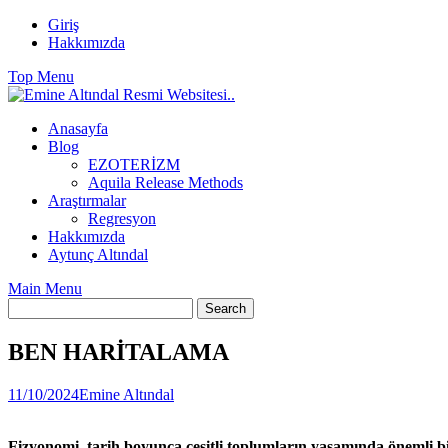
Skip
Giriş
to
Hakkımızda
content
Top Menu
Anasayfa
Blog
EZOTERİZM
Aquila Release Methods
Araştırmalar
Regresyon
Hakkımızda
Aytunç Altındal
Main Menu
BEN HARİTALAMA
11/10/2024
Emine Altındal
Fizyonomi, tarih boyunca çeşitli toplumların yaşamında önemli bir