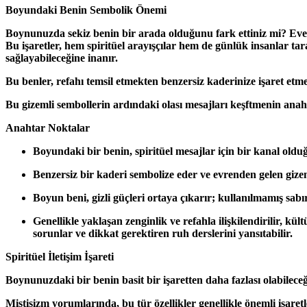
Boyundaki Benin Sembolik Önemi
Boynunuzda sekiz benin bir arada olduğunu fark ettiniz mi? Evet
Bu işaretler, hem spiritüel arayışçılar hem de günlük insanlar t
sağlayabileceğine inanır.
Bu benler, refahı temsil etmekten benzersiz kaderinize işaret etme
Bu gizemli sembollerin ardındaki olası mesajları keşftmenin anaht
Anahtar Noktalar
Boyundaki bir benin, spiritüel mesajlar için bir kanal oldu
Benzersiz bir kaderi sembolize eder ve evrenden gelen gizemli
Boyun beni, gizli güçleri ortaya çıkarır; kullanılmamış sabır
Genellikle yaklaşan zenginlik ve refahla ilişkilendirilir, kü
sorunlar ve dikkat gerektiren ruh derslerini yansıtabilir.
Spiritüel İletişim İşareti
Boynunuzdaki bir benin basit bir işaretten daha fazlası olabileceğ
Mistisizm yorumlarında, bu tür özellikler genellikle önemli işaret