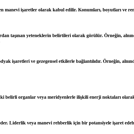
en manevi işaretler olarak kabul edilir. Konumları, boyutları ve ren
dan taşınan yeteneklerin belirtileri olarak görülür. Örneğin, alnınd
.
yak işaretleri ve gezegensel etkilerle bağlantılıdır. Örneğin, alnında
aki belirli organlar veya meridyenlerle ilişkili enerji noktaları olara
der. Liderlik veya manevi rehberlik için bir potansiyele işaret edebi