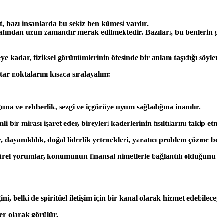
, bazı insanlarda bu sekiz ben kümesi vardır.
arafından uzun zamandır merak edilmektedir. Bazıları, bu benlerin 
ye kadar, fiziksel görünümlerinin ötesinde bir anlam taşıdığı söylen
ar noktalarını kısaca sıralayalım:
ğuna ve rehberlik, sezgi ve içgörüye uyum sağladığına inanılır.
 bir mirası işaret eder, bireyleri kaderlerinin fısıltılarını takip et
, dayanıklılık, doğal liderlik yetenekleri, yaratıcı problem çözme be
ltürel yorumlar, konumunun finansal nimetlerle bağlantılı olduğunu be
ini, belki de spiritüel iletişim için bir kanal olarak hizmet edebil
ler olarak görülür.