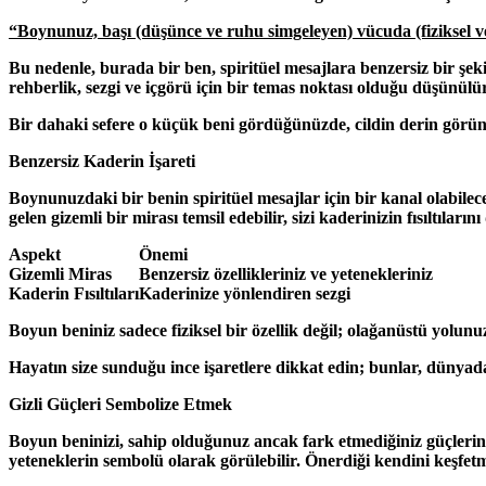
“Boynunuz, başı (düşünce ve ruhu simgeleyen) vücuda (fiziksel v
Bu nedenle, burada bir ben, spiritüel mesajlara benzersiz bir şeki
rehberlik, sezgi ve içgörü için bir temas noktası olduğu düşünülür
Bir dahaki sefere o küçük beni gördüğünüzde, cildin derin görünü
Benzersiz Kaderin İşareti
Boynunuzdaki bir benin spiritüel mesajlar için bir kanal olabilec
gelen gizemli bir mirası temsil edebilir, sizi kaderinizin fısıltıl
Aspekt
Önemi
Gizemli Miras
Benzersiz özellikleriniz ve yetenekleriniz
Kaderin Fısıltıları
Kaderinize yönlendiren sezgi
Boyun beniniz sadece fiziksel bir özellik değil; olağanüstü yolunu
Hayatın size sunduğu ince işaretlere dikkat edin; bunlar, dünyada 
Gizli Güçleri Sembolize Etmek
Boyun beninizi, sahip olduğunuz ancak fark etmediğiniz güçlerin ke
yeteneklerin sembolü olarak görülebilir. Önerdiği kendini keşf