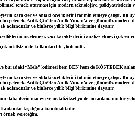
 bilimsel temele oturması için modern teknolojiye, psikiyatristlerin 
eylerin karakter ve ahlaki özelliklerini tahmin etmeye çalışır. Bu 
 eden bu gelenek, Antik Çin’den Antik Yunan’a ve günümüz modern d
 adlandırılır ve binlerce yıllık bilgi birikimine dayanır.
 özelliklerini incelemeyi, yazı karakterlerini analize etmeyi çok e
çok mistisizm de kullanılan bir yöntemdir.
er ve buradaki “Mole” kelimesi hem BEN hem de KÖSTEBEK anlamı
eylerin karakter ve ahlaki özelliklerini tahmin etmeye çalışır. Bu 
 eden bu gelenek, Antik Çin’den Antik Yunan’a ve günümüz modern d
 adlandırılır ve binlerce yıllık bilgi birikimine dayanır.
ının daha derin manevi ve metafiziksel yönlerini anlamanın bir yol
mli anlamlar taşıdığına inanılmaktadır.
ı örnek vereceğim.