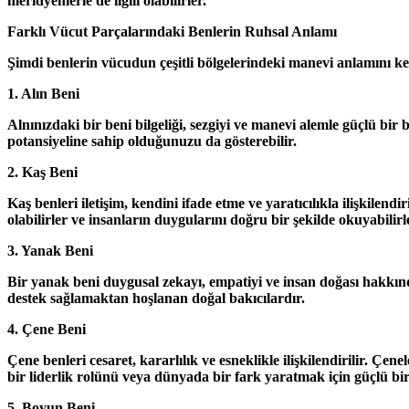
meridyenlerle de ilgili olabilirler.
Farklı Vücut Parçalarındaki Benlerin Ruhsal Anlamı
Şimdi benlerin vücudun çeşitli bölgelerindeki manevi anlamını ke
1. Alın Beni
Alnınızdaki bir beni bilgeliği, sezgiyi ve manevi alemle güçlü bir 
potansiyeline sahip olduğunuzu da gösterebilir.
2. Kaş Beni
Kaş benleri iletişim, kendini ifade etme ve yaratıcılıkla ilişkilen
olabilirler ve insanların duygularını doğru bir şekilde okuyabilirl
3. Yanak Beni
Bir yanak beni duygusal zekayı, empatiyi ve insan doğası hakkınd
destek sağlamaktan hoşlanan doğal bakıcılardır.
4. Çene Beni
Çene benleri cesaret, kararlılık ve esneklikle ilişkilendirilir. Çe
bir liderlik rolünü veya dünyada bir fark yaratmak için güçlü bir
5. Boyun Beni