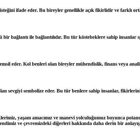
steğini ifade eder. Bu bireyler genellikle açık fikirlidir ve farklı
 bir bağlantı ile bağlantılıdır. Bu tür köstebeklere sahip insanlar sp
 temsil eder. Kol benleri olan bireyler mühendislik, finans veya an
 olan sevgiyi sembolize eder. Bu tür benlere sahip insanlar, fikirler
liklerimiz, yaşam amacımız ve manevi yolculuğumuz boyunca potansiy
kendimiz ve çevremizdeki diğerleri hakkında daha derin bir anlayış