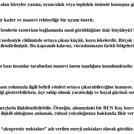
nleri olan bireyler yazma, oyunculuk veya topluluk önünde konuşma gib
bir kader ve manevi rehberliğe bir uyum önerir.
 benlerin ezoterizm bağlamında nasıl görüldüğüne dair büyüleyici 
nedeniyle cildimizde ortaya çıkan küçük, koyu lekelerdir. Birçok ins
kilendirilmiştir. Bu kapsamlı kılavuz, vücudumuzun farklı bölgeler
yan bazı insanlar tarafından manevi önem taşıdığına inanılmaktadır.
am yolunuzla ilgili belirli yönleri ortaya çıkarabileceğine inanıyo
iği gösterebilirken, üçe sahip olmak yaratıcılığı ve hayal gücünü se
urçlarla ilişkilendirilebilir. Örneğin, alnınızdaki bir BEN Koç burc
asıl ilişkili olduğunu anlamak, ruhsal yolculuğunuz hakkında fikir vere
ek “akupresür noktaları” adı verilen enerji noktaları olarak görülü