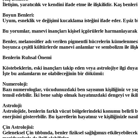
İletişim, yaratıcılık ve kendini ifade etme ile ilişkilidir. Kaş be
Boyun Benleri:
Uyum, esneklik ve değişimi kucaklama isteğini ifade eder. Eşsiz 
Bu yorumlar, manevi inançları kişisel içgörülerle harmanlayarak
Benler, melanositler adı verilen pigmentli hücrelerin kümelenmesi 
boyunca çeşitli kültürlerde manevi anlamlar ve sembolizm ile iliş
Benlerin Ruhsal Önemi
Köstebeklerin, eski inançları takip eden veya astrolojiye ilgi du
İşte bu anlamların ne olabileceğinin bir dökümü:
Numeroloji:
Bazı numerologlar, vücudunuzdaki ben sayısının kişiliğiniz ve yaş
temsil edebilir. İki bene sahip olmak hayatınızdaki dengeyi ve ikil
Astroloji:
Astrolojide, benlerin farklı vücut bölgelerindeki konumu belirli b
enerjisini gösterebilir. Bu işaretlerin hayatınız ve kişiliğinizle n
Çin Astrolojisi:
Geleneksel Çin tıbbında, benler fiziksel sağlığımızı etkileyebilec