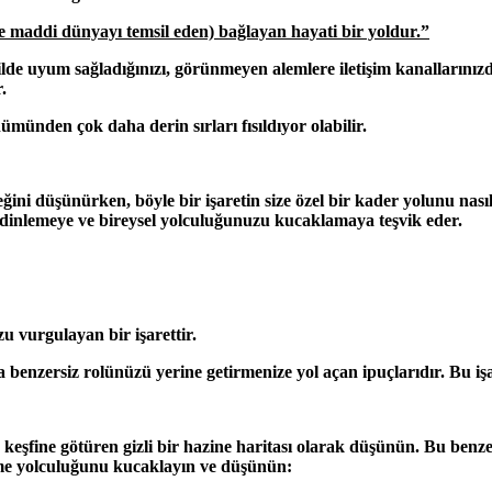
e maddi dünyayı temsil eden) bağlayan hayati bir yoldur.”
lde uyum sağladığınızı, görünmeyen alemlere iletişim kanallarınızdan
.
münden çok daha derin sırları fısıldıyor olabilir.
eğini düşünürken, böyle bir işaretin size özel bir kader yolunu nas
arını dinlemeye ve bireysel yolculuğunuzu kucaklamaya teşvik eder.
zu vurgulayan bir işarettir.
benzersiz rolünüzü yerine getirmenize yol açan ipuçlarıdır. Bu işare
şfine götüren gizli bir hazine haritası olarak düşünün. Bu benzersiz
etme yolculuğunu kucaklayın ve düşünün: