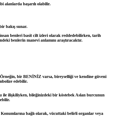
i alanlarda başarılı olabilir.
bir bakış sunar.
an benleri basit cilt izleri olarak reddedebilirken, tarih
indeki benlerin manevi anlamını araştıracaktır.
r. Örneğin, bir BENİNİZ varsa, bireyselliği ve kendine güveni
mbolize edebilir.
u ile ilişkiliyken, bileğinizdeki bir köstebek Aslan burcunun
bilir.
r. Konumlarına bağlı olarak, vücuttaki belirli organlar veya