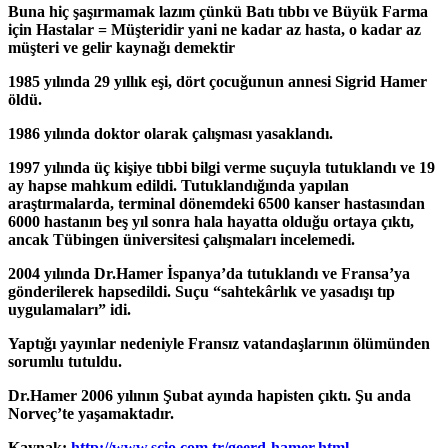
Buna hiç şaşırmamak lazım çünkü Batı tıbbı ve Büyük Farma
için Hastalar = Müşteridir yani ne kadar az hasta, o kadar az
müşteri ve gelir kaynağı demektir
1985 yılında 29 yıllık eşi, dört çocuğunun annesi Sigrid Hamer
öldü.
1986 yılında doktor olarak çalışması yasaklandı.
1997 yılında üç kişiye tıbbi bilgi verme suçuyla tutuklandı ve 19
ay hapse mahkum edildi. Tutuklandığında yapılan
araştırmalarda, terminal dönemdeki 6500 kanser hastasından
6000 hastanın beş yıl sonra hala hayatta olduğu ortaya çıktı,
ancak Tübingen üniversitesi çalışmaları incelemedi.
2004 yılında Dr.Hamer İspanya’da tutuklandı ve Fransa’ya
gönderilerek hapsedildi. Suçu “sahtekârlık ve yasadışı tıp
uygulamaları” idi.
Yaptığı yayınlar nedeniyle Fransız vatandaşlarının ölümünden
sorumlu tutuldu.
Dr.Hamer 2006 yılının Şubat ayında hapisten çıktı. Şu anda
Norveç’te yaşamaktadır.
Kaynak:
http://www.scio.com.tr/geerd-hamer.html