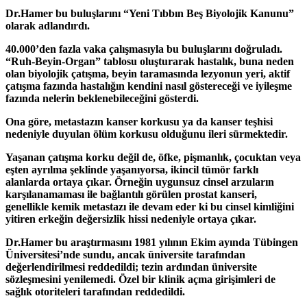
Dr.Hamer bu buluşlarını “Yeni Tıbbın Beş Biyolojik Kanunu”
olarak adlandırdı.
40.000’den fazla vaka çalışmasıyla bu buluşlarını doğruladı.
“Ruh-Beyin-Organ” tablosu oluşturarak hastalık, buna neden
olan biyolojik çatışma, beyin taramasında lezyonun yeri, aktif
çatışma fazında hastalığın kendini nasıl göstereceği ve iyileşme
fazında nelerin beklenebileceğini gösterdi.
Ona göre, metastazın kanser korkusu ya da kanser teşhisi
nedeniyle duyulan ölüm korkusu olduğunu ileri sürmektedir.
Yaşanan çatışma korku değil de, öfke, pişmanlık, çocuktan veya
eşten ayrılma şeklinde yaşanıyorsa, ikincil tümör farklı
alanlarda ortaya çıkar. Örneğin uygunsuz cinsel arzuların
karşılanamaması ile bağlantılı görülen prostat kanseri,
genellikle kemik metastazı ile devam eder ki bu cinsel kimliğini
yitiren erkeğin değersizlik hissi nedeniyle ortaya çıkar.
Dr.Hamer bu araştırmasını 1981 yılının Ekim ayında Tübingen
Üniversitesi’nde sundu, ancak üniversite tarafından
değerlendirilmesi reddedildi; tezin ardından üniversite
sözleşmesini yenilemedi. Özel bir klinik açma girişimleri de
sağlık otoriteleri tarafından reddedildi.