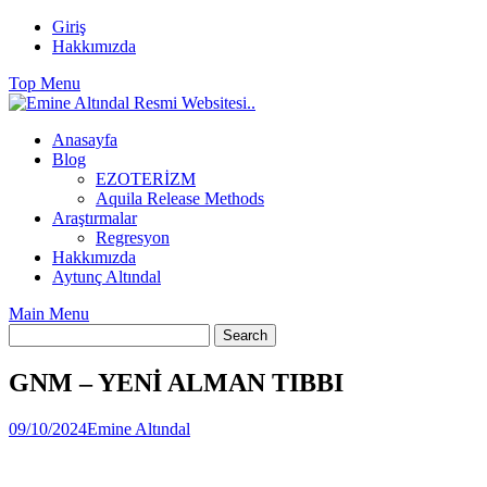
Skip
Giriş
to
Hakkımızda
content
Top Menu
Anasayfa
Blog
EZOTERİZM
Aquila Release Methods
Araştırmalar
Regresyon
Hakkımızda
Aytunç Altındal
Main Menu
GNM – YENİ ALMAN TIBBI
09/10/2024
Emine Altındal