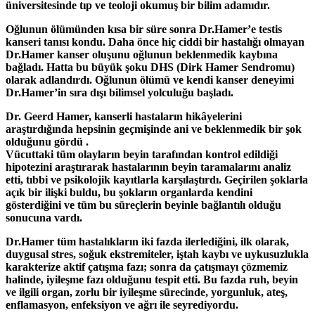
üniversitesinde tıp ve teoloji okumuş bir bilim adamıdır.
Oğlunun ölümünden kısa bir süre sonra Dr.Hamer’e testis
kanseri tanısı kondu. Daha önce hiç ciddi bir hastalığı olmayan
Dr.Hamer kanser oluşunu oğlunun beklenmedik kaybına
bağladı. Hatta bu büyük şoku DHS (Dirk Hamer Sendromu)
olarak adlandırdı. Oğlunun ölümü ve kendi kanser deneyimi
Dr.Hamer’in sıra dışı bilimsel yolculuğu başladı.
Dr. Geerd Hamer, kanserli hastaların hikâyelerini
araştırdığında hepsinin geçmişinde ani ve beklenmedik bir şok
olduğunu gördü .
Vücuttaki tüm olayların beyin tarafından kontrol edildiği
hipotezini araştırarak hastalarının beyin taramalarını analiz
etti, tıbbi ve psikolojik kayıtlarla karşılaştırdı. Geçirilen şoklarla
açık bir ilişki buldu, bu şokların organlarda kendini
gösterdiğini ve tüm bu süreçlerin beyinle bağlantılı olduğu
sonucuna vardı.
Dr.Hamer tüm hastalıkların iki fazda ilerlediğini, ilk olarak,
duygusal stres, soğuk ekstremiteler, iştah kaybı ve uykusuzlukla
karakterize aktif çatışma fazı; sonra da çatışmayı çözmemiz
halinde, iyileşme fazı olduğunu tespit etti. Bu fazda ruh, beyin
ve ilgili organ, zorlu bir iyileşme sürecinde, yorgunluk, ateş,
enflamasyon, enfeksiyon ve ağrı ile seyrediyordu.