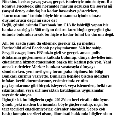
Nitekim, herkes yavaş yavaş gerçek isimleriyle mimleniyor. Bu
konuya Facebook gibi normalde masum gözüken bir sosyal ağ
(sosyal deney aslında) bu kadar hassasiyet gösterirken,
‘kurucusunun’ isminin böyle bir muamma içinde olması
düşündürücü değil mi sizce de?
Değil, çünkü aslında Facebook’un CIA ile işbirliği yapan bir
banka aracılığıyla 500 milyon dolara kurulduğu gerçeğini göz
önünde bulundurursak bu hiçte o kadar tuhaf bir durum değil.
Ah, bu arada şunu da eklemek gerekir ki, şu meşhur
Rothschild ailesi Facebook paylaşımlarının %8 ine sahip.
Sevgili vazgeçilmez FB’mizin gizli ve gerçek amacı polis
iktidarının güçlenmesine katkıda bulunup, dünya devletlerinin
çıkarlarına hizmet etmesinden başka bir katkısı pek yok. Yani
amcalar dedeler Merkez bankası vasıtasıyla dünyayı
sömürürken, yeni nesil genç torun paha biçilmez bir Bilgi
Bankası kurmuş vaziyette. Bunların hepside bizden aldıkları
infolar, keyifi durumlarımız, resimlerimiz ve tüm
paylaşımlarımız gibi birçok isteyerek veya istemeden, belki can
sıkıntısından veya sırf meraktan katıldığımız uygulamalar
sayesinde oluyor.
İlginçtir ki, bu bilgilerin çoğu 2012’den beri etrafta dönüyor.
Şimdi, peki madem bu insanlar böyle güçlere sahip, niçin bu
tarz teorileri engellemiyorlar, diyenler olacaktır. Sebep çok
basit; komplo teorileri olsun, illuminati hakkında bilgiler olsun