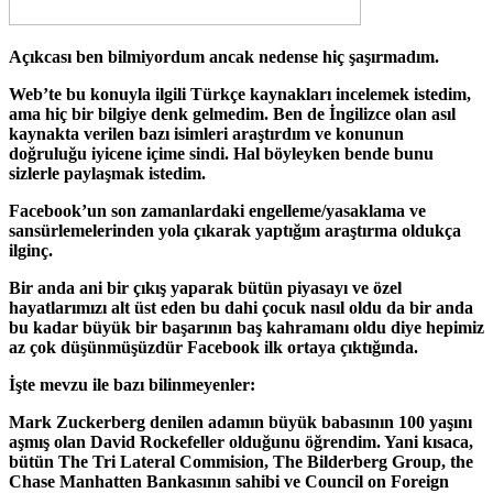
Açıkcası ben bilmiyordum ancak nedense hiç şaşırmadım.
Web’te bu konuyla ilgili Türkçe kaynakları incelemek istedim,
ama hiç bir bilgiye denk gelmedim. Ben de İngilizce olan asıl
kaynakta verilen bazı isimleri araştırdım ve konunun
doğruluğu iyicene içime sindi. Hal böyleyken bende bunu
sizlerle paylaşmak istedim.
Facebook’un son zamanlardaki engelleme/yasaklama ve
sansürlemelerinden yola çıkarak yaptığım araştırma oldukça
ilginç.
Bir anda ani bir çıkış yaparak bütün piyasayı ve özel
hayatlarımızı alt üst eden bu dahi çocuk nasıl oldu da bir anda
bu kadar büyük bir başarının baş kahramanı oldu diye hepimiz
az çok düşünmüşüzdür Facebook ilk ortaya çıktığında.
İşte mevzu ile bazı bilinmeyenler:
Mark Zuckerberg denilen adamın büyük babasının 100 yaşını
aşmış olan David Rockefeller olduğunu öğrendim. Yani kısaca,
bütün The Tri Lateral Commision, The Bilderberg Group, the
Chase Manhatten Bankasının sahibi ve Council on Foreign