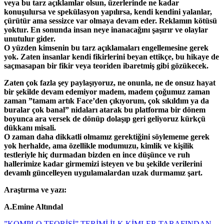
veya bu tarz açıklamlar olsun, üzerlerinde ne kadar
konuşulursa ve spekülasyon yapılırsa, kendi kendini yalanlar,
çürütür ama sessizce var olmaya devam eder. Reklamın kötüsü
yoktur. En sonunda insan neye inanacağını şaşırır ve olaylar
unutulur gider.
O yüzden kimsenin bu tarz açıklamaları engellemesine gerek
yok. Zaten insanlar kendi fikirlerini beyan ettikçe, bu hikaye de
saçmasapan bir fikir veya teoriden ibaretmiş gibi gözükecek.
Zaten çok fazla şey paylaşıyoruz, ne onunla, ne de onsuz hayat
bir şekilde devam edemiyor madem, madem çoğumuz zaman
zaman ”tamam artık Face’den çıkıyorum, çok sıkıldım ya da
buralar çok banal” nidaları atarak bu platforma bir dönem
boyunca ara versek de dönüp dolaşıp geri geliyoruz kürkçü
dükkanı misali.
O zaman daha dikkatli olmamız gerektiğini söylememe gerek
yok herhalde, ama özellikle modumuzu, kimlik ve kişilik
testleriyle hiç durmadan bizden en ince düşünce ve ruh
hallerimize kadar girmemizi isteyen ve bu şekilde verilerini
devamlı güncelleyen uygulamalardan uzak durmamız şart.
Araştırma ve yazı:
A.Emine Altındal
”KOMPLO TEORİSİ” TERİMİ İLK KİMLER TARAFINDAN