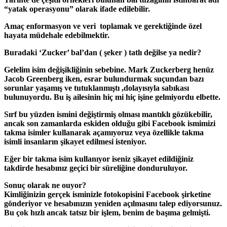
“yatak operasyonu” olarak ifade edilebilir.
Amaç enformasyon ve veri toplamak ve gerektiğinde özel
hayata müdehale edebilmektir.
Buradaki ‘Zucker’ bal’dan ( şeker ) tatlı değilse ya nedir?
Gelelim isim değişikliğinin sebebine. Mark Zuckerberg henüz
Jacob Greenberg iken, esrar bulundurmak suçundan bazı
sorunlar yaşamış ve tutuklanmıştı ,dolayısıyla sabıkası
bulunuyordu. Bu iş ailesinin hiç mi hiç işine gelmiyordu elbette.
Sırf bu yüzden ismini değiştirmiş olması mantıklı gözükebilir,
ancak son zamanlarda eskiden olduğu gibi Facebook ismimizi
takma isimler kullanarak açamıyoruz veya özellikle takma
isimli insanların şikayet edilmesi isteniyor.
Eğer bir takma isim kullanıyor iseniz şikayet edildiğiniz
takdirde hesabınız geçici bir süreliğine donduruluyor.
Sonuç olarak ne ouyor?
Kimliğinizin gerçek isminizle fotokopisini Facebook şirketine
gönderiyor ve hesabınızın yeniden açılmasını talep ediyorsunuz.
Bu çok hızlı ancak tatsız bir işlem, benim de başıma gelmişti.