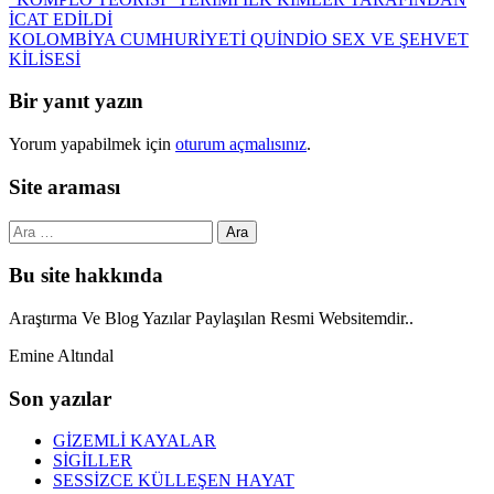
Post
İCAT EDİLDİ
navigation
KOLOMBİYA CUMHURİYETİ QUİNDİO SEX VE ŞEHVET
KİLİSESİ
Bir yanıt yazın
Yorum yapabilmek için
oturum açmalısınız
.
Site araması
Arama:
Bu site hakkında
Araştırma Ve Blog Yazılar Paylaşılan Resmi Websitemdir..
Emine Altındal
Son yazılar
GİZEMLİ KAYALAR
SİGİLLER
SESSİZCE KÜLLEŞEN HAYAT