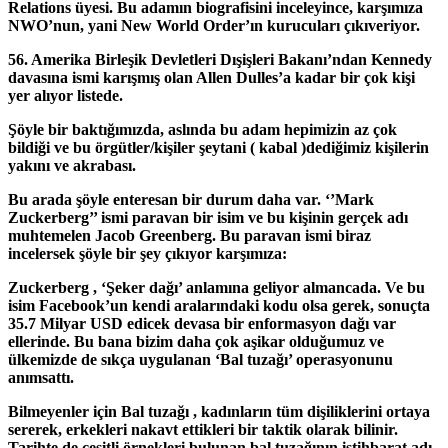
Relations üyesi. Bu adamın biografisini inceleyince, karşımıza
NWO’nun, yani New World Order’ın kurucuları çıkıveriyor.
56. Amerika Birleşik Devletleri Dışişleri Bakanı’ndan Kennedy
davasına ismi karışmış olan Allen Dulles’a kadar bir çok kişi
yer alıyor listede.
Şöyle bir baktığımızda, aslında bu adam hepimizin az çok
bildiği ve bu örgütler/kişiler şeytani ( kabal )dediğimiz kişilerin
yakını ve akrabası.
Bu arada şöyle enteresan bir durum daha var. ‘’Mark
Zuckerberg’’ ismi paravan bir isim ve bu kişinin gerçek adı
muhtemelen Jacob Greenberg. Bu paravan ismi biraz
incelersek şöyle bir şey çıkıyor karşımıza:
Zuckerberg , ‘Şeker dağı’ anlamına geliyor almancada. Ve bu
isim Facebook’un kendi aralarındaki kodu olsa gerek, sonuçta
35.7 Milyar USD edicek devasa bir enformasyon dağı var
ellerinde. Bu bana bizim daha çok aşikar olduğumuz ve
ülkemizde de sıkça uygulanan ‘Bal tuzağı’ operasyonunu
anımsattı.
Bilmeyenler için Bal tuzağı , kadınların tüm dişiliklerini ortaya
sererek, erkekleri nakavt ettikleri bir taktik olarak bilinir.
Tarihte de çeşitli örnekleri bulunan bal tuzağının istihbarat adı