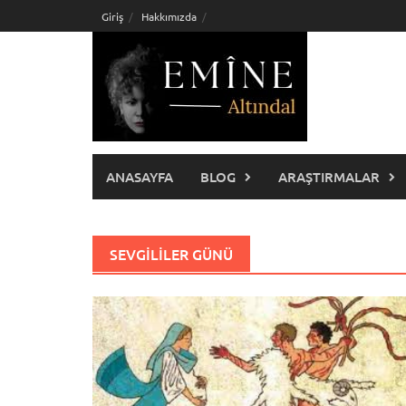
Skip
Giriş
Hakkımızda
to
content
ANASAYFA
BLOG
ARAŞTIRMALAR
SEVGILILER GÜNÜ