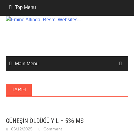
Skip
Top Menu
to
content
Main Menu
TARIH
GÜNEŞİN ÖLDÜĞÜ YIL – 536 MS
06/12/2025
Comment