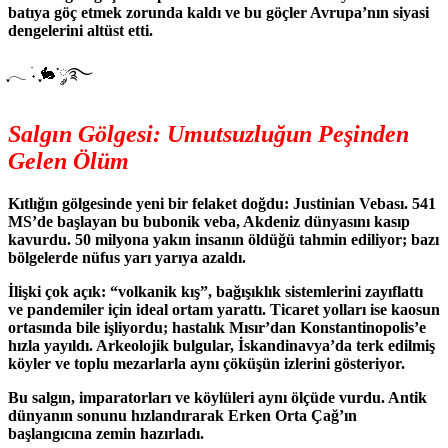
batıya göç etmek zorunda kaldı ve bu göçler Avrupa’nın siyasi
dengelerini altüst etti.
ִֶָ𓂃 ࣪˖ ִֶָ🐇་༘࿐
Salgın Gölgesi: Umutsuzluğun Peşinden
Gelen Ölüm
Kıtlığın gölgesinde yeni bir felaket doğdu: Justinian Vebası. 541
MS’de başlayan bu bubonik veba, Akdeniz dünyasını kasıp
kavurdu. 50 milyona yakın insanın öldüğü tahmin ediliyor; bazı
bölgelerde nüfus yarı yarıya azaldı.
İlişki çok açık: “volkanik kış”, bağışıklık sistemlerini zayıflattı
ve pandemiler için ideal ortam yarattı. Ticaret yolları ise kaosun
ortasında bile işliyordu; hastalık Mısır’dan Konstantinopolis’e
hızla yayıldı. Arkeolojik bulgular, İskandinavya’da terk edilmiş
köyler ve toplu mezarlarla aynı çöküşün izlerini gösteriyor.
Bu salgın, imparatorları ve köylüleri aynı ölçüde vurdu. Antik
dünyanın sonunu hızlandırarak Erken Orta Çağ’ın
başlangıcına zemin hazırladı.