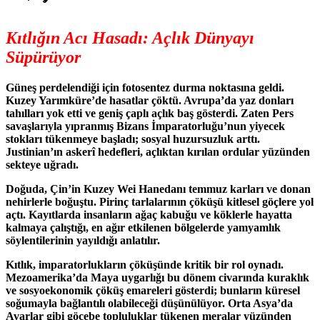
Kıtlığın Acı Hasadı: Açlık Dünyayı
Süpürüyor
Güneş perdelendiği için fotosentez durma noktasına geldi.
Kuzey Yarımküre’de hasatlar çöktü. Avrupa’da yaz donları
tahılları yok etti ve geniş çaplı açlık baş gösterdi. Zaten Pers
savaşlarıyla yıpranmış Bizans İmparatorluğu’nun yiyecek
stokları tükenmeye başladı; sosyal huzursuzluk arttı.
Justinian’ın askerî hedefleri, açlıktan kırılan ordular yüzünden
sekteye uğradı.
Doğuda, Çin’in Kuzey Wei Hanedanı temmuz karları ve donan
nehirlerle boğuştu. Pirinç tarlalarının çöküşü kitlesel göçlere yol
açtı. Kayıtlarda insanların ağaç kabuğu ve köklerle hayatta
kalmaya çalıştığı, en ağır etkilenen bölgelerde yamyamlık
söylentilerinin yayıldığı anlatılır.
Kıtlık, imparatorlukların çöküşünde kritik bir rol oynadı.
Mezoamerika’da Maya uygarlığı bu dönem civarında kuraklık
ve sosyoekonomik çöküş emareleri gösterdi; bunların küresel
soğumayla bağlantılı olabileceği düşünülüyor. Orta Asya’da
Avarlar gibi göçebe topluluklar tükenen meralar yüzünden