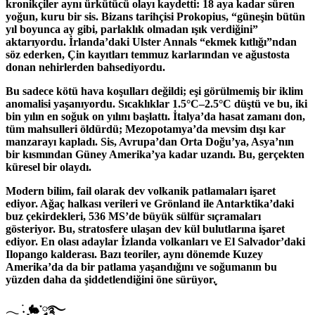
kronikçiler aynı ürkütücü olayı kaydetti: 18 aya kadar süren
yoğun, kuru bir sis. Bizans tarihçisi Prokopius, “güneşin bütün
yıl boyunca ay gibi, parlaklık olmadan ışık verdiğini”
aktarıyordu. İrlanda’daki Ulster Annals “ekmek kıtlığı”ndan
söz ederken, Çin kayıtları temmuz karlarından ve ağustosta
donan nehirlerden bahsediyordu.
Bu sadece kötü hava koşulları değildi; eşi görülmemiş bir iklim
anomalisi yaşanıyordu. Sıcaklıklar 1.5°C–2.5°C düştü ve bu, iki
bin yılın en soğuk on yılını başlattı. İtalya’da hasat zamanı don,
tüm mahsulleri öldürdü; Mezopotamya’da mevsim dışı kar
manzarayı kapladı. Sis, Avrupa’dan Orta Doğu’ya, Asya’nın
bir kısmından Güney Amerika’ya kadar uzandı. Bu, gerçekten
küresel bir olaydı.
Modern bilim, fail olarak dev volkanik patlamaları işaret
ediyor. Ağaç halkası verileri ve Grönland ile Antarktika’daki
buz çekirdekleri, 536 MS’de büyük sülfür sıçramaları
gösteriyor. Bu, stratosfere ulaşan dev kül bulutlarına işaret
ediyor. En olası adaylar İzlanda volkanları ve El Salvador’daki
Ilopango kalderası. Bazı teoriler, aynı dönemde Kuzey
Amerika’da da bir patlama yaşandığını ve soğumanın bu
yüzden daha da şiddetlendiğini öne sürüyor.ִֶָ
𓂃 ࣪˖ ִֶָ🐇་༘࿐