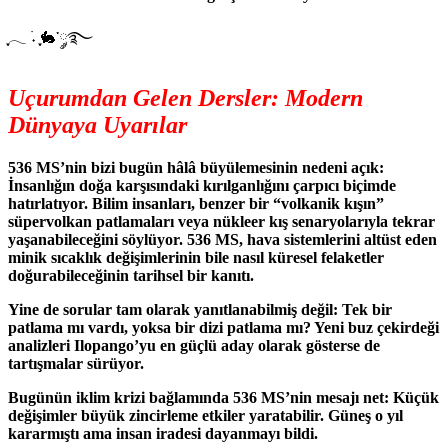
ִֶָ𓂃 ࣪˖ ִֶָ🐇་༘࿐
Uçurumdan Gelen Dersler: Modern
Dünyaya Uyarılar
536 MS’nin bizi bugün hâlâ büyülemesinin nedeni açık:
İnsanlığın doğa karşısındaki kırılganlığını çarpıcı biçimde
hatırlatıyor. Bilim insanları, benzer bir “volkanik kışın”
süpervolkan patlamaları veya nükleer kış senaryolarıyla tekrar
yaşanabileceğini söylüyor. 536 MS, hava sistemlerini altüst eden
minik sıcaklık değişimlerinin bile nasıl küresel felaketler
doğurabileceğinin tarihsel bir kanıtı.
Yine de sorular tam olarak yanıtlanabilmiş değil: Tek bir
patlama mı vardı, yoksa bir dizi patlama mı? Yeni buz çekirdeği
analizleri Ilopango’yu en güçlü aday olarak gösterse de
tartışmalar sürüyor.
Bugünün iklim krizi bağlamında 536 MS’nin mesajı net: Küçük
değişimler büyük zincirleme etkiler yaratabilir. Güneş o yıl
kararmıştı ama insan iradesi dayanmayı bildi.