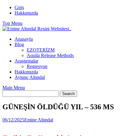
Skip
Giriş
to
Hakkımızda
content
Top Menu
Anasayfa
Blog
EZOTERİZM
Aquila Release Methods
Araştırmalar
Regresyon
Hakkımızda
Aytunç Altındal
Main Menu
GÜNEŞİN ÖLDÜĞÜ YIL – 536 MS
06/12/2025
Emine Altındal