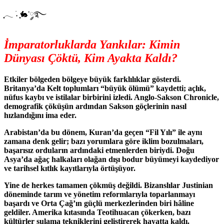
ִֶָ𓂃 ࣪˖ ִֶָ🐇་༘࿐
İmparatorluklarda Yankılar: Kimin
Dünyası Çöktü, Kim Ayakta Kaldı?
Etkiler bölgeden bölgeye büyük farklılıklar gösterdi.
Britanya’da Kelt toplumları “büyük ölümü” kaydetti; açlık,
nüfus kaybı ve istilalar birbirini izledi. Anglo-Sakson Chronicle,
demografik çöküşün ardından Sakson göçlerinin nasıl
hızlandığını ima eder.
Arabistan’da bu dönem, Kuran’da geçen “Fil Yılı” ile aynı
zamana denk gelir; bazı yorumlara göre iklim bozulmaları,
başarısız orduların ardındaki etmenlerden biriydi. Doğu
Asya’da ağaç halkaları olağan dışı bodur büyümeyi kaydediyor
ve tarihsel kıtlık kayıtlarıyla örtüşüyor.
Yine de herkes tamamen çökmüş değildi. Bizanslılar Justinian
döneminde tarım ve yönetim reformlarıyla toparlanmayı
başardı ve Orta Çağ’ın güçlü merkezlerinden biri hâline
geldiler. Amerika kıtasında Teotihuacan çökerken, bazı
kültürler sulama tekniklerini geliştirerek hayatta kaldı.