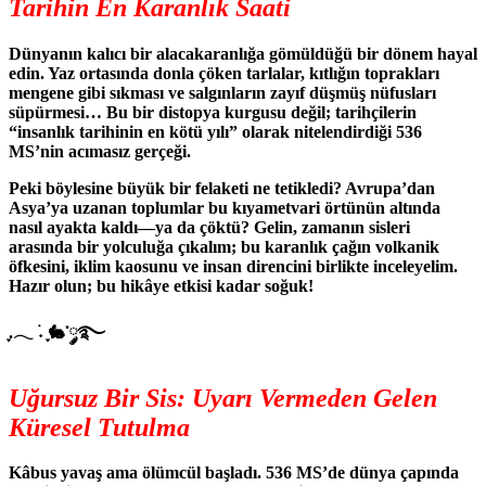
Tarihin En Karanlık Saati
Dünyanın kalıcı bir alacakaranlığa gömüldüğü bir dönem hayal
edin. Yaz ortasında donla çöken tarlalar, kıtlığın toprakları
mengene gibi sıkması ve salgınların zayıf düşmüş nüfusları
süpürmesi… Bu bir distopya kurgusu değil; tarihçilerin
“insanlık tarihinin en kötü yılı” olarak nitelendirdiği 536
MS’nin acımasız gerçeği.
Peki böylesine büyük bir felaketi ne tetikledi? Avrupa’dan
Asya’ya uzanan toplumlar bu kıyametvari örtünün altında
nasıl ayakta kaldı—ya da çöktü? Gelin, zamanın sisleri
arasında bir yolculuğa çıkalım; bu karanlık çağın volkanik
öfkesini, iklim kaosunu ve insan direncini birlikte inceleyelim.
Hazır olun; bu hikâye etkisi kadar soğuk!
.ִֶָ𓂃 ࣪˖ ִֶָ🐇་༘࿐
Uğursuz Bir Sis: Uyarı Vermeden Gelen
Küresel Tutulma
Kâbus yavaş ama ölümcül başladı. 536 MS’de dünya çapında