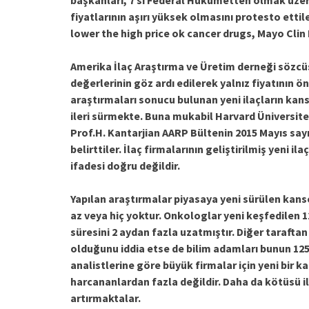
başkanları, 7 si Federal Hükümetten olmak üze
fiyatlarının aşırı yüksek olmasını protesto ettile
lower the high price ok cancer drugs, Mayo Clin P
Amerika İlaç Araştırma ve Üretim derneği sözcüsü
değerlerinin göz ardı edilerek yalnız fiyatının ö
araştırmaları sonucu bulunan yeni ilaçların kanse
ileri sürmekte. Buna mukabil Harvard Üniversi
Prof.H. Kantarjian AARP Bültenin 2015 Mayıs say
belirttiler. İlaç firmalarının geliştirilmiş yeni i
ifadesi doğru değildir.
Yapılan araştırmalar piyasaya yeni sürülen kans
az veya hiç yoktur. Onkologlar yeni keşfedilen 1
süresini 2 aydan fazla uzatmıştır. Diğer taraftan i
olduğunu iddia etse de bilim adamları bunun 12
analistlerine göre büyük firmalar için yeni bir ka
harcananlardan fazla değildir. Daha da kötüsü ila
artırmaktalar.