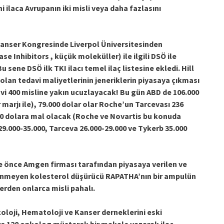
i ilaca Avrupanın iki misli veya daha fazlasını
Kanser Kongresinde Liverpol Üniversitesinden
e Inhibitors , küçük moleküller) ile ilgili DSÖ ile
u sene DSÖ ilk TKI ilacı temel ilaç listesine ekledi. Hill
 olan tedavi maliyetlerinin jeneriklerin piyasaya çıkması
davi 400 misline yakın ucuzlayacak! Bu gün ABD de 106.000
 marjı ile), 79.000 dolar olar Roche’un Tarcevası 236
.000 dolara mal olacak (Roche ve Novartis bu konuda
.000-35.000, Tarceva 26.000-29.000 ve Tykerb 35.000
 süre önce Amgen firması tarafından piyasaya verilen ve
ilinmeyen kolesterol düşürücü RAPATHA’nın bir ampulün
lerden onlarca misli pahalı.
oloji, Hematoloji ve Kanser derneklerini eski