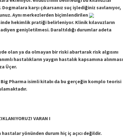
ara ekleniyor. endüstrinin belirlediği bu kılavuzlar
 Dogmalara karşı çıkarsanız suç işlediğiniz savlanıyor,
nuz. Aynı merkezlerden biçimlendirilen
nde hekimlik pratiği belirleniyor. Klinik kılavuzların
adiyen genişletilmesi. Daraltıldığı durumlar adeta
 olan ya da olmayan bir riski abartarak risk algısını
 tanımlı hastalıkların yaygın hastalık kapsamına alınması
za Üçer.
ig Pharma isimli kitabı da bu gerçeğin komplo teorisi
ulamaktadır.
ZIKLANIYORUZ! VARAN I
 hastalar yönünden durum hiç iç açıcı değildir.