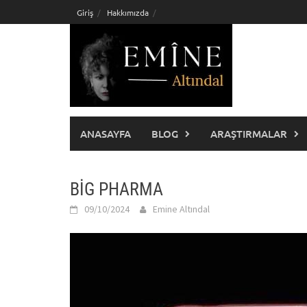
Skip
Giriş
Hakkımızda
to
content
ANASAYFA
BLOG
ARAŞTIRMALAR
BİG PHARMA
09/10/2024
Emine Altındal