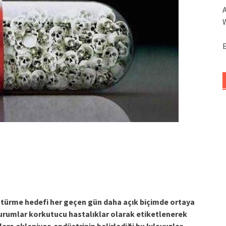
A
W
E
üştürme hedefi her geçen gün daha açık biçimde ortaya
durumlar korkutucu hastalıklar olarak etiketlenerek