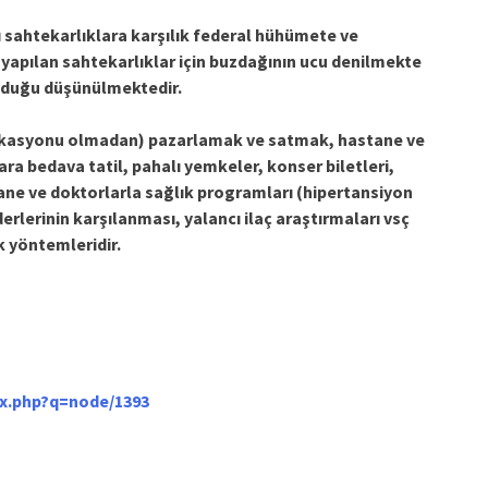
rı sahtekarlıklara karşılık federal hühümete ve
 yapılan sahtekarlıklar için buzdağının ucu denilmekte
olduğu düşünülmektedir.
dikasyonu olmadan) pazarlamak ve satmak, hastane ve
a bedava tatil, pahalı yemkeler, konser biletleri,
tane ve doktorlarla sağlık programları (hipertansiyon
erlerinin karşılanması, yalancı ilaç araştırmaları vsç
uk yöntemleridir.
ex.php?q=node/1393