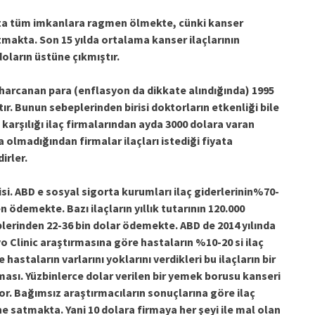
sta tüm imkanlara ragmen ölmekte, cünki kanser
artmakta. Son 15 yılda ortalama kanser ilaçlarının
 doların üstüne çıkmıştır.
n harcanan para (enflasyon da dikkate alındığında) 1995
ır. Bunun sebeplerinden birisi doktorların etkenliği bile
karşılığı ilaç firmalarından ayda 3000 dolara varan
a olmadığından firmalar ilaçları istediği fiyata
irler.
i. ABD e sosyal sigorta kurumları ilaç giderlerinin%70-
ödemekte. Bazı ilaçların yıllık tutarının 120.000
lerinden 22-36 bin dolar ödemekte. ABD de 2014 yılında
yo Clinic araştırmasına göre hastaların %10-20 si ilaç
hastaların varlarını yoklarını verdikleri bu ilaçların bir
lması. Yüzbinlerce dolar verilen bir yemek borusu kanseri
or. Bağımsız araştırmacıların sonuçlarına göre ilaç
ine satmakta. Yani 10 dolara firmaya her şeyi ile mal olan