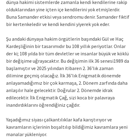
dünya hakimi sistemlerde zamanla kendi kendilerine rakip
olduklarından yine içten içe kendilerini yok etmişlerdir.
Buna Samander etkisi veya sendromu denir. Samander fiktif
bir kertenkeledir ve kendi kendini yiyerek yok eder.
Şu andaki dünyaya hakim örgütlerin başındaki Gül ve Haç
Kardeşliğinin bir tasarımıdır bu 108 yıllık periyotlar. Onlar
der ki; 108 yılda bir tüm devletler ve insanlar büyük ve köklü
bir değişime uğrayacaktır. Bu değişimin ilk 36 senesi1989 da
başlamıştır ve 2025 yılından itibaren 2. 36’lık zaman
dilimine geçmiş olacağız. İlk 36’lık Enigmatik dönemde
anlayamadığımız bir çok karmaşa, 2. Dönem zarfında daha
anlaşılır hale gelecektir. Doğrular 2. Dönemde idrak
edilecektir. İlk Enigmatik Çağ, sizi koca bir palavraya
inandırdıklarını öğrendiğiniz çağdır.
Yaşadığımız siyası çalkantılıklar kafa karıştırıyor ve
kavramların içlerinin boşaltılıp bildiğimiz kavramlara yeni
manalar yükleniyor.