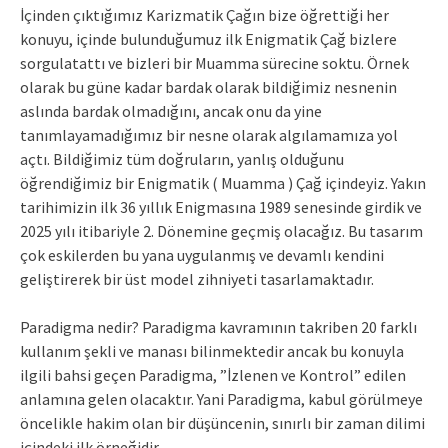
İçinden çıktığımız Karizmatik Çağın bize öğrettiği her
konuyu, içinde bulunduğumuz ilk Enigmatik Çağ bizlere
sorgulatattı ve bizleri bir Muamma sürecine soktu. Örnek
olarak bu güne kadar bardak olarak bildiğimiz nesnenin
aslında bardak olmadığını, ancak onu da yine
tanımlayamadığımız bir nesne olarak algılamamıza yol
açtı. Bildiğimiz tüm doğruların, yanlış olduğunu
öğrendiğimiz bir Enigmatik ( Muamma ) Çağ içindeyiz. Yakın
tarihimizin ilk 36 yıllık Enigmasına 1989 senesinde girdik ve
2025 yılı itibariyle 2. Dönemine geçmiş olacağız. Bu tasarım
çok eskilerden bu yana uygulanmış ve devamlı kendini
geliştirerek bir üst model zihniyeti tasarlamaktadır.
Paradigma nedir? Paradigma kavramının takriben 20 farklı
kullanım şekli ve manası bilinmektedir ancak bu konuyla
ilgili bahsi geçen Paradigma, ”İzlenen ve Kontrol” edilen
anlamına gelen olacaktır. Yani Paradigma, kabul görülmeye
öncelikle hakim olan bir düşüncenin, sınırlı bir zaman dilimi
içindeki ilk örneğidir.