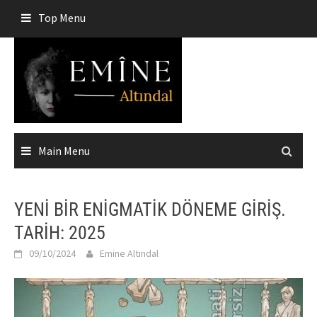
Skip
Top Menu
to
content
Main Menu
YENİ BİR ENİGMATİK DÖNEME GİRİŞ.
TARİH: 2025
09/10/2024
Emine Altındal