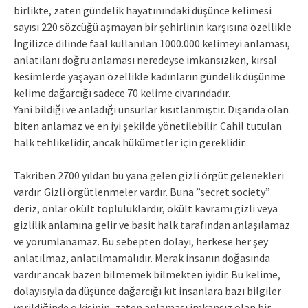
birlikte, zaten gündelik hayatınındaki düşünce kelimesi
sayısı 220 sözcüğü aşmayan bir şehirlinin karşısına özellikle
İngilizce dilinde faal kullanılan 1000.000 kelimeyi anlaması,
anlatılanı doğru anlaması neredeyse imkansızken, kırsal
kesimlerde yaşayan özellikle kadınların gündelik düşünme
kelime dağarcığı sadece 70 kelime civarındadır.
Yani bildiği ve anladığı unsurlar kısıtlanmıştır. Dışarıda olan
biten anlamaz ve en iyi şekilde yönetilebilir. Cahil tutulan
halk tehlikelidir, ancak hükümetler için gereklidir.
Takriben 2700 yıldan bu yana gelen gizli örgüt gelenekleri
vardır. Gizli örgütlenmeler vardır. Buna ”secret society”
deriz, onlar okült topluluklardır, okült kavramı gizli veya
gizlilik anlamına gelir ve basit halk tarafından anlaşılamaz
ve yorumlanamaz. Bu sebepten dolayı, herkese her şey
anlatılmaz, anlatılmamalıdır. Merak insanın doğasında
vardır ancak bazen bilmemek bilmekten iyidir. Bu kelime,
dolayısıyla da düşünce dağarcığı kıt insanlara bazı bilgiler
verildiğinde o kişinin, zaten anlaması imkansız olan bir